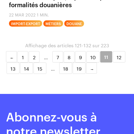
formalités douanières
22 MAR 2022
1 MIN.
IMPORT-EXPORT
MÉTIERS
DOUANE
Affichage des articles 121-132 sur 223
1
2
…
7
8
9
10
12
11
13
14
15
…
18
19
Abonnez-vous à
notre newsletter