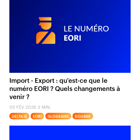
Import - Export : qu'est-ce que le
numéro EORI ? Quels changements à
venir ?
05 FÉV 2026
3 MIN.
DELTA IE
EORI
GLOSSAIRE
DOUANE