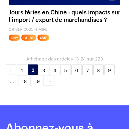
Jours fériés en Chine : quels impacts sur
l'import / export de marchandises ?
09 SEP 2025
4 MIN.
CNY
CHINE
ASIE
Affichage des articles 13-24 sur 223
1
3
4
5
6
7
8
9
2
…
18
19
Abonnez-vous à