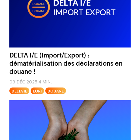
DELTA I/E (Import/Export) :
dématérialisation des déclarations en
douane !
03 DÉC 2025
4 MIN.
DELTA IE
EORI
DOUANE