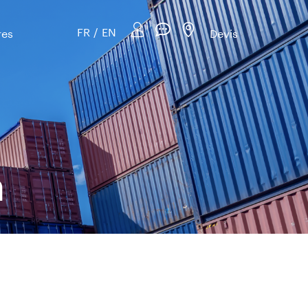
FR
/
EN
res
Devis
n