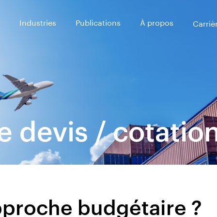
Industries
Publications
À propos
Carriè
devis / cotatio
pproche budgétaire ?