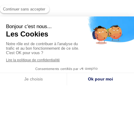
Nos solutions
multimodales
Demandez
un devis