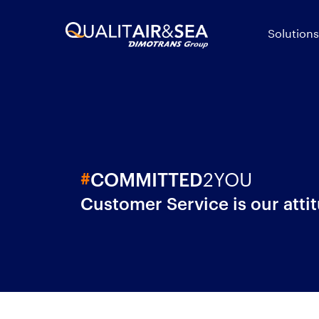
Solutions
2YOU
#
COMMITTED
Customer Service is our atti