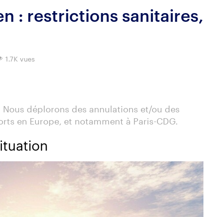
en : restrictions sanitaires,
1.7K vues
n. Nous déplorons des annulations et/ou des
orts en Europe, et notamment à Paris-CDG.
situation