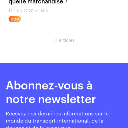
quelle marchandise ?
12 JUIN 2020
< 1 MIN.
OOG
11 articles
Abonnez-vous à
notre newsletter
Recevez nos dernières informations sur le
monde du transport international, de la
douane et de la logistique.