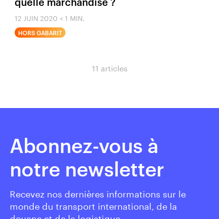
quelle marchandise ?
12 JUIN 2020
< 1 MIN.
HORS GABARIT
11 articles
Abonnez-vous à
notre newsletter
Recevez nos dernières informations sur le
monde du transport international, de la
douane et de la logistique.