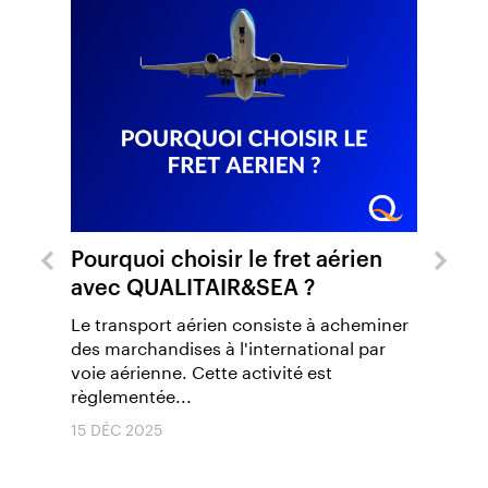
Pourquoi choisir le fret aérien
Transpor
avec QUALITAIR&SEA ?
affrètem
Le transport aérien consiste à acheminer
La cellule 
des marchandises à l'international par
QUALITAIR
voie aérienne. Cette activité est
affrète un 
règlementée...
destinatio
assurer la l
15 DÉC 2025
16 SEP 2025