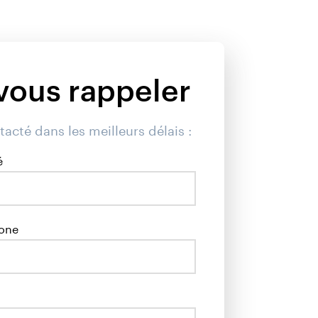
ous rappeler
tacté dans les meilleurs délais :
é
one