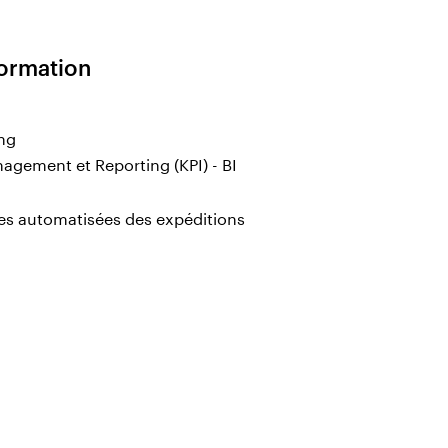
ormation
ing
gement et Reporting (KPI) - BI
tes automatisées des expéditions