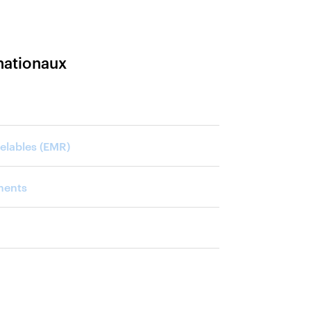
nationaux
elables (EMR)
ments