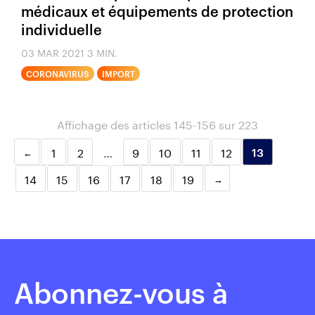
médicaux et équipements de protection
individuelle
03 MAR 2021
3 MIN.
CORONAVIRUS
IMPORT
Affichage des articles 145-156 sur 223
1
2
…
9
10
11
12
13
14
15
16
17
18
19
Abonnez-vous à