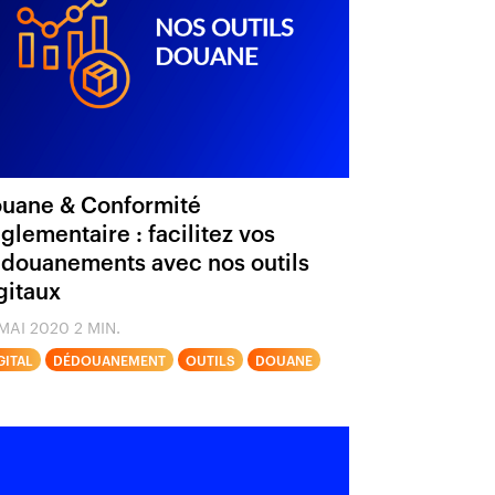
uane & Conformité
glementaire : facilitez vos
douanements avec nos outils
gitaux
MAI 2020
2 MIN.
GITAL
DÉDOUANEMENT
OUTILS
DOUANE