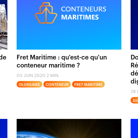
 de
Fret Maritime : qu'est-ce qu'un
Do
conteneur maritime ?
Ré
dé
03 JUIN 2020
2 MIN.
di
GLOSSAIRE
CONTENEUR
FRET MARITIME
28 
DI