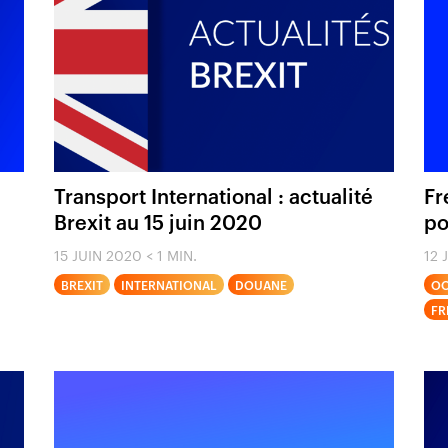
Transport International : actualité
Fr
Brexit au 15 juin 2020
po
15 JUIN 2020
< 1 MIN.
12 
BREXIT
INTERNATIONAL
DOUANE
O
FR