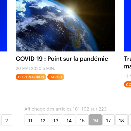
COVID-19 : Point sur la pandémie
Tr
ma
20 MAI 2020
5 MIN.
13 
CORONAVIRUS
CARGO
CO
Affichage des articles 181-192 sur 223
2
…
11
12
13
14
15
17
18
16