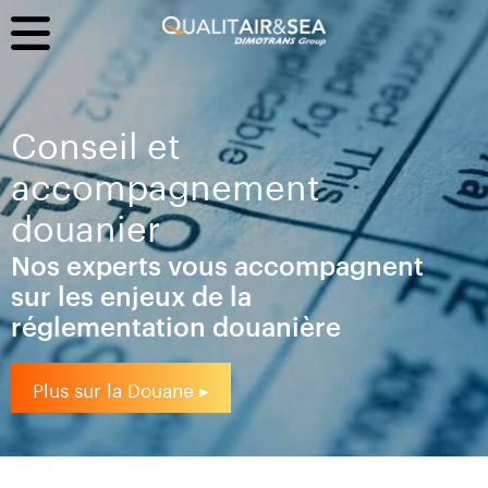
Conseil et
accompagnement
douanier
Nos experts vous accompagnent
sur les enjeux de la
réglementation douanière
Plus sur la Douane ▸