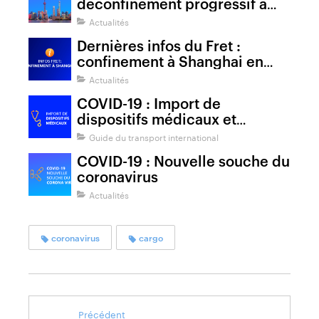
déconfinement progressif à
Shanghai
Actualités
Dernières infos du Fret :
confinement à Shanghai en
Chine
Actualités
COVID-19 : Import de
dispositifs médicaux et
équipements de protection
Guide du transport international
individuelle
COVID-19 : Nouvelle souche du
coronavirus
Actualités
coronavirus
cargo
Précédent