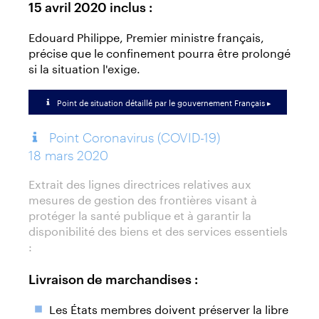
15 avril 2020 inclus :
Edouard Philippe, Premier ministre français,
précise que le confinement pourra être prolongé
si la situation l'exige.
Point de situation détaillé par le gouvernement Français ▸
Point Coronavirus (COVID-19)
18 mars 2020
Extrait des lignes directrices relatives aux
mesures de gestion des frontières visant à
protéger la santé publique et à garantir la
disponibilité des biens et des services essentiels
:
Livraison de marchandises :
Les États membres doivent préserver la libre