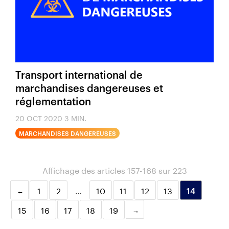
Transport international de
marchandises dangereuses et
réglementation
20 OCT 2020
3 MIN.
MARCHANDISES DANGEREUSES
Affichage des articles 157-168 sur 223
1
2
…
10
11
12
13
14
15
16
17
18
19