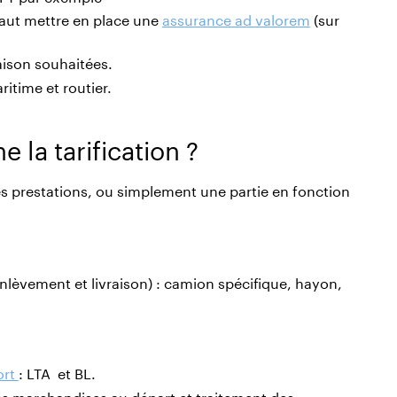
 faut mettre en place une
assurance ad valorem
(sur
aison souhaitées.
itime et routier.
 la tarification ?
es prestations, ou simplement une partie en fonction
nlèvement et livraison) : camion spécifique, hayon,
ort
: LTA et BL.
s marchandises au départ et traitement des