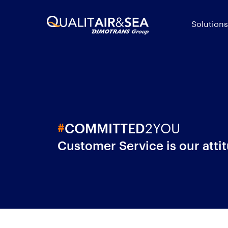
Solutions
2YOU
#
COMMITTED
Customer Service is our atti