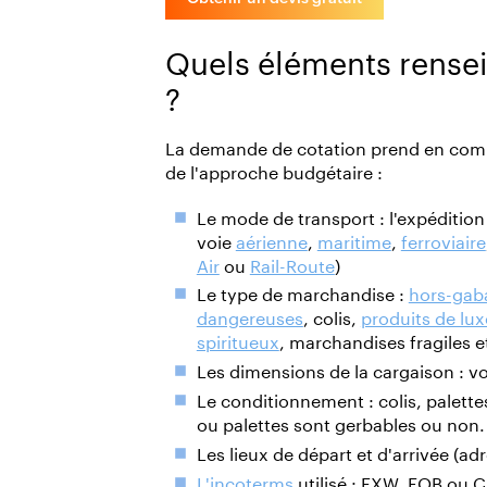
Quels éléments rensei
?
La demande de cotation prend en compt
de l'approche budgétaire :
Le mode de transport : l'expédition 
voie
aérienne
,
maritime
,
ferroviaire
Air
ou
Rail-Route
)
Le type de marchandise :
hors-gab
dangereuses
, colis,
produits de lu
spiritueux
, marchandises fragiles et
Les dimensions de la cargaison : vo
Le conditionnement : colis, palettes
ou palettes sont gerbables ou non.
Les lieux de départ et d'arrivée (a
L'incoterms
utilisé : EXW, FOB ou 