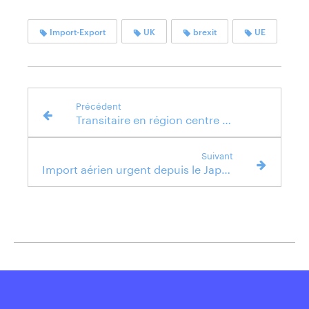
?
Import-Export
UK
brexit
UE
Précédent
Transitaire en région centre : découvrez notre agence d'Orléans !
Suivant
Import aérien urgent depuis le Japon