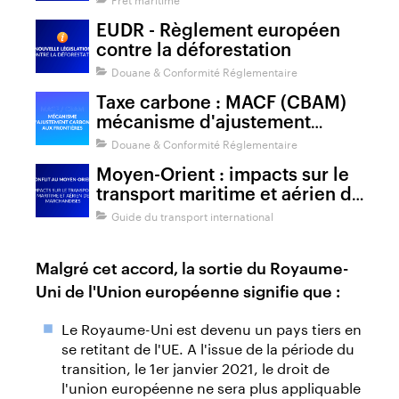
EUDR - Règlement européen
contre la déforestation
Douane & Conformité Réglementaire
Taxe carbone : MACF (CBAM)
mécanisme d'ajustement
carbone aux frontières
Douane & Conformité Réglementaire
Moyen-Orient : impacts sur le
transport maritime et aérien de
marchandises
Guide du transport international
Malgré cet accord, la sortie du Royaume-
Uni de l'Union européenne signifie que :
Le Royaume-Uni est devenu un pays tiers en
se retitant de l'UE. A l'issue de la période du
transition, le 1er janvier 2021, le droit de
l'union européenne ne sera plus appliquable