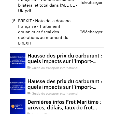
Télécharger
bilatéral et total dans l’ALE UE -
UK.pdf
BREXIT : Note de la douane
française - Traitement
douanier et fiscal des
Télécharger
opérations au moment du
BREXIT
Hausse des prix du carburant :
quels impacts sur l'import-
export de marchandises ?
Guide du transport international
Hausse des prix du carburant :
quels impacts sur l'import-
export de marchandises ?
Guide du transport international
Dernières infos Fret Maritime :
grèves, délais, taux de fret...
Fret maritime