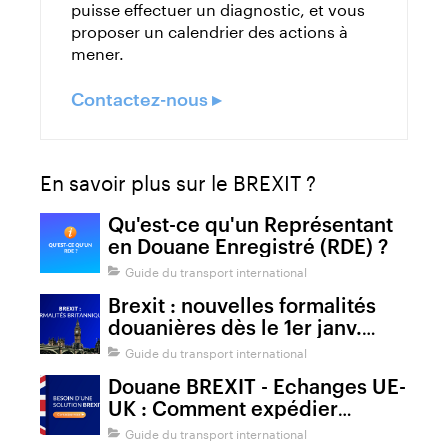
puisse effectuer un diagnostic, et vous
proposer un calendrier des actions à
mener.
Contactez-nous ▸
En savoir plus sur le BREXIT ?
Qu'est-ce qu'un Représentant
en Douane Enregistré (RDE) ?
Guide du transport international
Brexit : nouvelles formalités
douanières dès le 1er janv.
2022
Guide du transport international
Douane BREXIT - Echanges UE-
UK : Comment expédier
depuis ou vers le Royaume-Uni
Guide du transport international