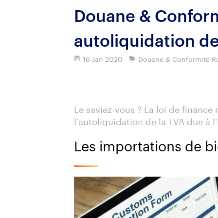
Douane & Conform
autoliquidation de
16 Jan 2020
Douane & Conformité R
Imprimer
Le saviez-vous ? La loi de finance 
l’autoliquidation de la TVA due à 
Les importations de b