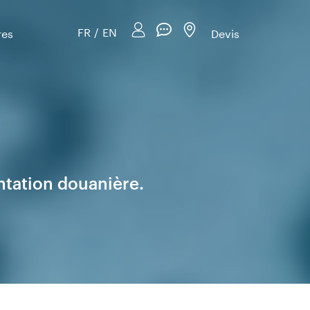
FR
/
EN
res
Devis
ntation douanière.