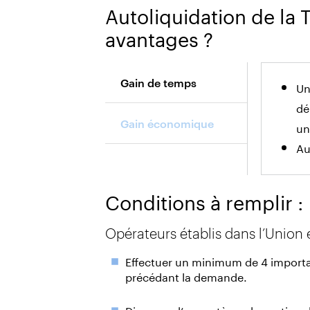
Autoliquidation de la T
avantages ?
Gain de temps
Un
dé
Gain économique
un
Au
Conditions à remplir :
Opérateurs établis dans l’Union
Effectuer un minimum de 4 importat
précédant la demande.
Disposer d’un système de gestion de