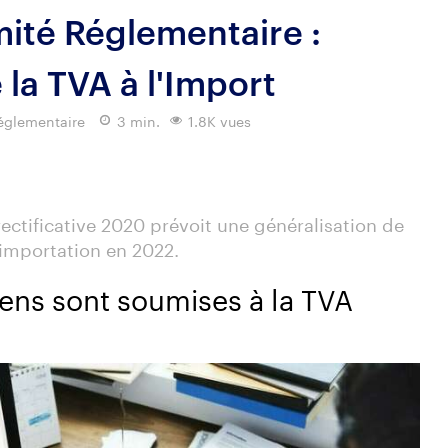
ité Réglementaire :
 la TVA à l'Import
églementaire
3 min.
1.8K vues
rectificative 2020 prévoit une généralisation de
l'importation en 2022.
iens sont soumises à la TVA