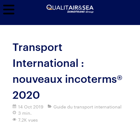
Transport
International :
nouveaux incoterms®
2020
14 Oct 2019
Guide du transport international
3 min.
7.2K vues
Imprimer