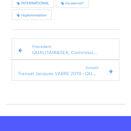
INTERNATIONAL
Incoterms®
règlementation
Précédent
QUALITAIR&SEA, Commissionnaire de transport, participe au salon Business Place
Suivant
Transat Jacques VABRE 2019 : QUALITAIR&SEA soutient une association