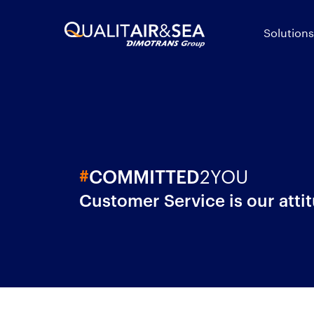
Solutions
2YOU
#
COMMITTED
Customer Service is our atti