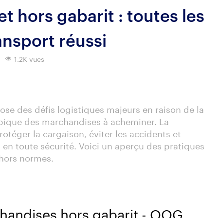
t hors gabarit : toutes les
ansport réussi
.
1.2K vues
pose des défis logistiques majeurs en raison de la
typique des marchandises à acheminer. La
rotéger la cargaison, éviter les accidents et
l en toute sécurité. Voici un aperçu des pratiques
 hors normes.
handises hors gabarit - OOG