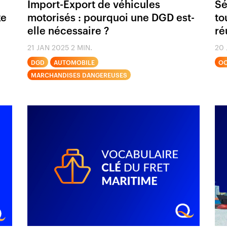
Import-Export de véhicules
Sé
xe
motorisés : pourquoi une DGD est-
to
elle nécessaire ?
ré
21 JAN 2025
2 MIN.
20 
DGD
AUTOMOBILE
O
MARCHANDISES DANGEREUSES