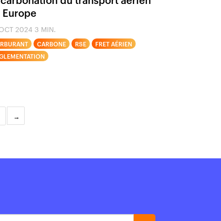
 Europe
 OCT 2024
3 MIN.
RBURANT
CARBONE
RSE
FRET AÉRIEN
GLEMENTATION