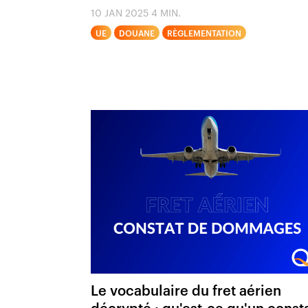
10 JAN 2025
4 MIN.
UE
DOUANE
RÈGLEMENTATION
Le vocabulaire du fret aérien
décrypté : qu'est-ce qu'un const