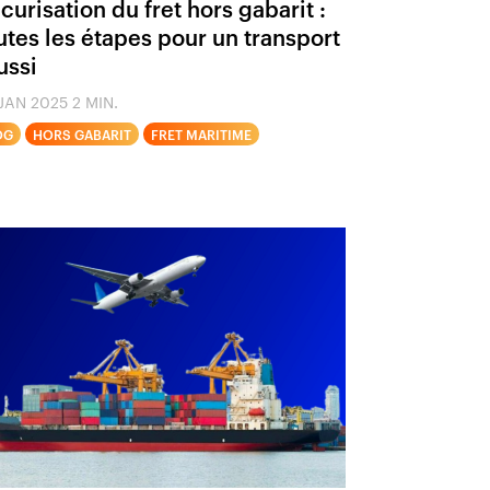
curisation du fret hors gabarit :
utes les étapes pour un transport
ussi
JAN 2025
2 MIN.
OG
HORS GABARIT
FRET MARITIME