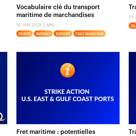
Vocabulaire clé du transport
Tr
maritime de marchandises
10 
16 JAN 2025
2 MIN.
GL
PORTS
IMPORT
EXPORT
FRET MARITIME
Fret maritime : potentielles
Tr