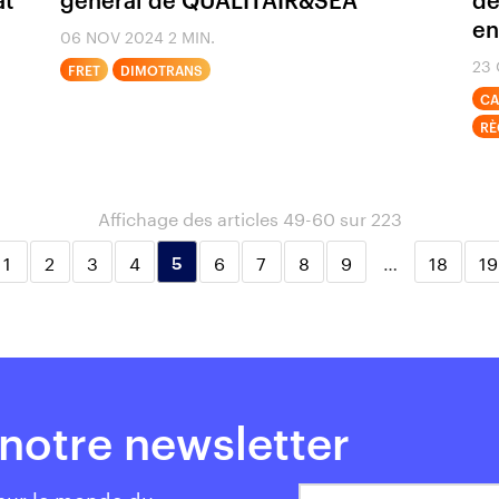
en
06 NOV 2024
2 MIN.
23
FRET
DIMOTRANS
CA
RÈ
Affichage des articles 49-60 sur 223
1
2
3
4
6
7
8
9
…
18
19
5
notre newsletter
 sur le monde du
Votre email