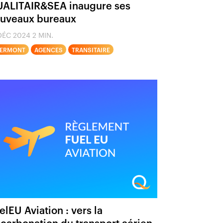
ALITAIR&SEA inaugure ses
uveaux bureaux
DÉC 2024
2 MIN.
ERMONT
AGENCES
TRANSITAIRE
elEU Aviation : vers la
carbonation du transport aérien