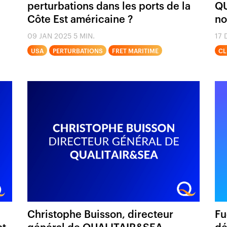
perturbations dans les ports de la
QU
Côte Est américaine ?
no
09 JAN 2025
5 MIN.
17 
USA
PERTURBATIONS
FRET MARITIME
CL
Christophe Buisson, directeur
Fu
at
général de QUALITAIR&SEA
dé