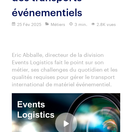
événementiels
25 Fév 2025
Métiers
3 min.
2.8K vues
Imprimer
Eric Abballe, directeur de la division
Events Logistics fait le point sur son
métier, ses challenges du quotidien et les
qualités requises pour gérer le transport
international de matériel événementiel.