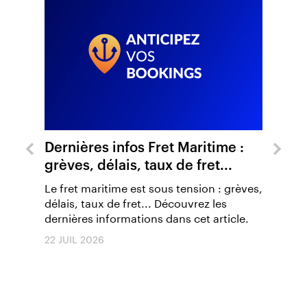
rnières infos Fret Maritime :
Moyen-Orient
èves, délais, taux de fret...
transport mar
marchandise
fret maritime est sous tension : grèves,
ais, taux de fret... Découvrez les
Le conflit en co
nières informations dans cet article.
entraîne des per
transport mariti
JUIL 2026
marchandises. L
détroit d'Ormuz, 
15 JUIL 2026