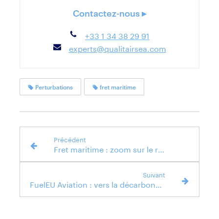
Contactez-nous ▸
+33 1 34 38 29 91
experts@qualitairsea.com
Perturbations
fret maritime
Précédent
Fret maritime : zoom sur le règlement FuelEU Maritime
Suivant
FuelEU Aviation : vers la décarbonation du transport aérien en Europe