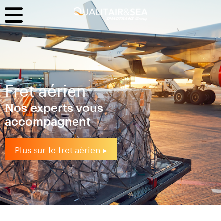
Fret aérien
Nos experts vous
accompagnent
Plus sur le fret aérien ▸