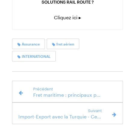
SOLUTIONS RAIL ROUTE ?
Cliquez ici ▸
Assurance
fret aérien
INTERNATIONAL
Précédent
Fret maritime : principaux ports à conteneurs mondiaux
Suivant
Import-Export avec la Turquie - Certificat A.TR : nouvelles modalités douanières