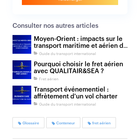
Consulter nos autres articles
Moyen-Orient : impacts sur le
transport maritime et aérien de
marchandises
Guide du transport international
Pourquoi choisir le fret aérien
avec QUALITAIR&SEA ?
Fret aérien
Transport événementiel :
affrètement d'un vol charter
Guide du transport international
Glossaire
Conteneur
fret aérien