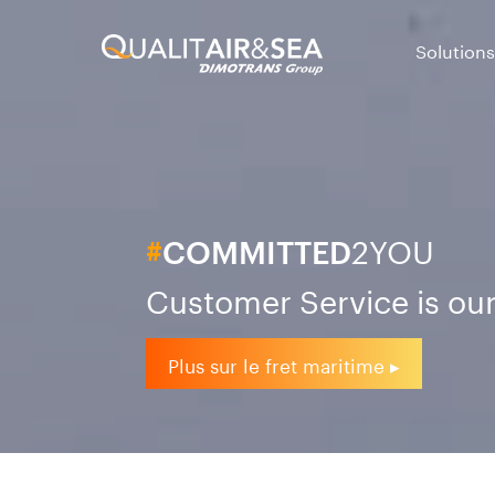
Solutions
2YOU
#
COMMITTED
Customer Service is our
Plus sur le fret maritime ▸