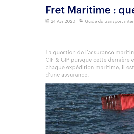
Fret Maritime : qu
24 Avr 2020
Guide du transport inter
Imprimer
La question de l’assurance mariti
CIF & CIP puisque cette dernière 
chaque expédition maritime, il est
d’une assurance.