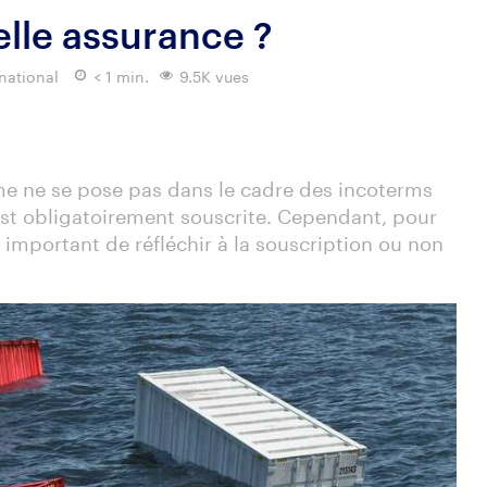
elle assurance ?
national
< 1 min.
9.5K vues
me ne se pose pas dans le cadre des incoterms
est obligatoirement souscrite. Cependant, pour
 important de réfléchir à la souscription ou non