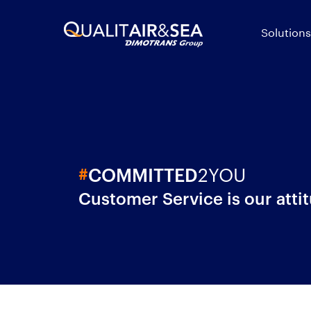
Solutions
2YOU
#
COMMITTED
Customer Service is our atti