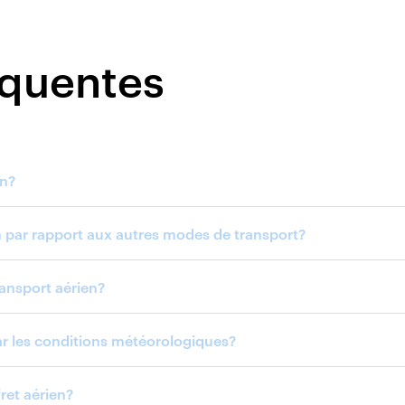
équentes
en?
n par rapport aux autres modes de transport?
ansport aérien?
par les conditions météorologiques?
fret aérien?