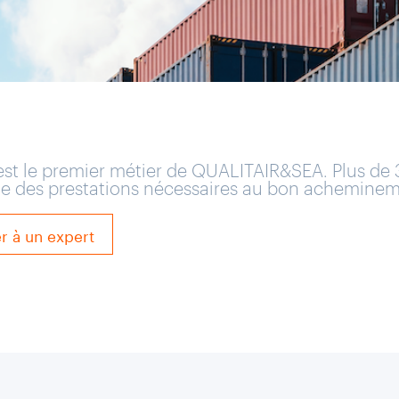
n est le premier métier de QUALITAIR&SEA. Plus de
ble des prestations nécessaires au bon acheminem
er à un expert