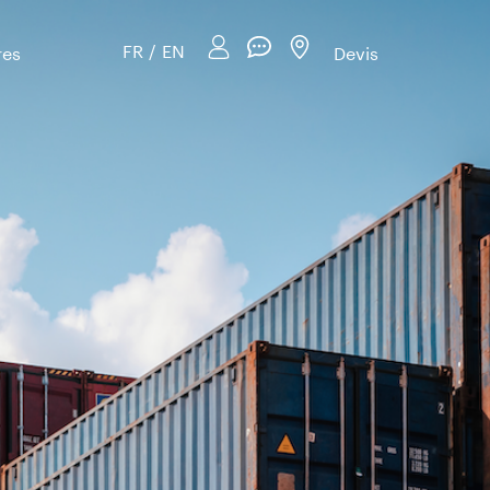
FR
/
EN
res
Devis