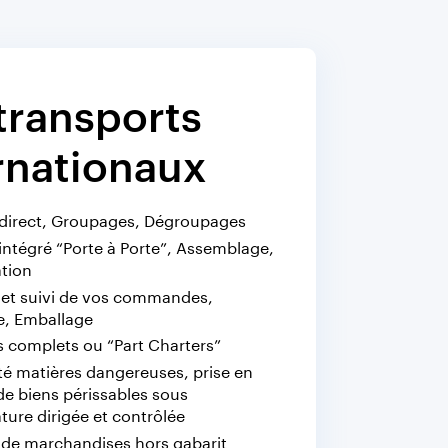
transports
rnationaux
 direct, Groupages, Dégroupages
intégré “Porte à Porte”, Assemblage,
ation
 et suivi de vos commandes,
e, Emballage
s complets ou “Part Charters”
té matières dangereuses, prise en
de biens périssables sous
ure dirigée et contrôlée
 de marchandises hors gabarit