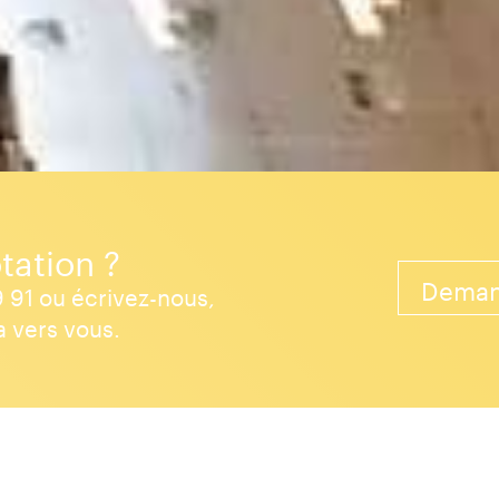
tation ?
Deman
 91 ou écrivez-nous,
 vers vous.