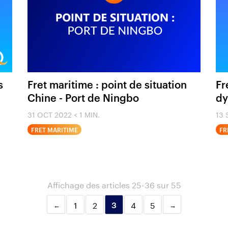
s
Fret maritime : point de situation
Fr
Chine - Port de Ningbo
dy
31 OCT 2022
< 1 MIN.
13 
FRET MARITIME
FR
Affichage des articles 25-36 sur 55
1
2
4
5
3