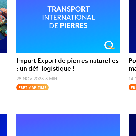
Import Export de pierres naturelles
Po
: un défi logistique !
ma
28 NOV 2023
3 MIN.
14
FRET MARITIME
FR