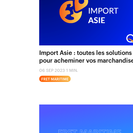
Import Asie : toutes les solutions
pour acheminer vos marchandis
06 SEP 2023
1 MIN.
FRET MARITIME