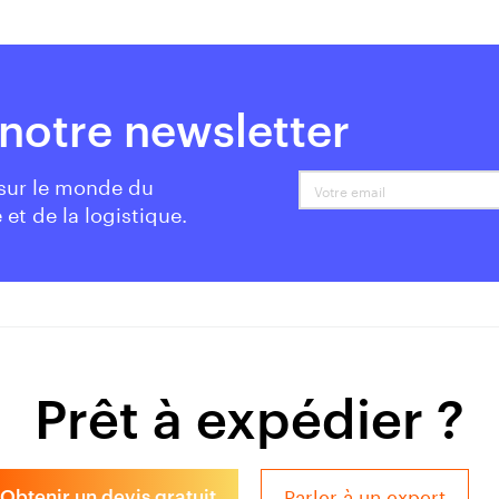
notre newsletter
 sur le monde du
Votre email
 et de la logistique.
Prêt à expédier ?
Parler à un expert
Obtenir un devis gratuit