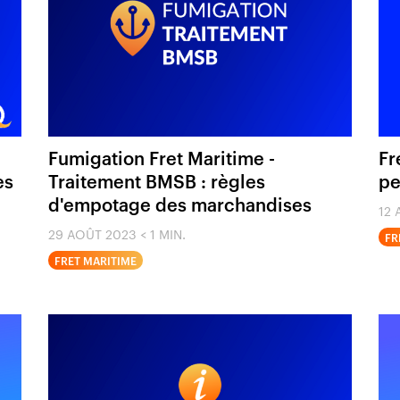
Fumigation Fret Maritime -
Fr
es
Traitement BMSB : règles
pe
d'empotage des marchandises
12 
29 AOÛT 2023
< 1 MIN.
FR
FRET MARITIME