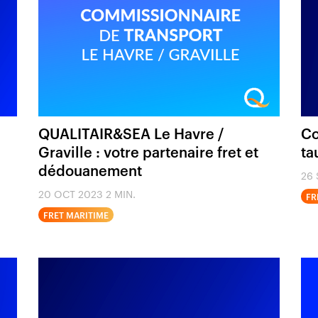
QUALITAIR&SEA Le Havre /
Co
Graville : votre partenaire fret et
ta
dédouanement
26 
20 OCT 2023
2 MIN.
FR
FRET MARITIME