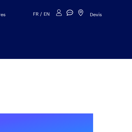
FR
/
EN
res
Devis