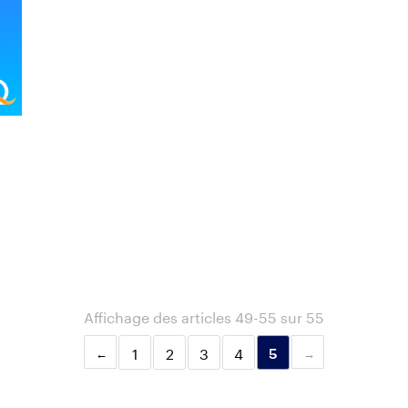
Affichage des articles 49-55 sur 55
1
2
3
4
5