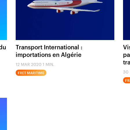
 du
Transport International :
Vi
importations en Algérie
pa
tr
12 MAR 2020
1 MIN.
30
FRET MARITIME
FR