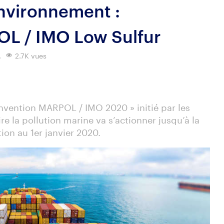
Environnement :
L / IMO Low Sulfur
.
2.7K vues
nvention MARPOL / IMO 2020 » initié par les
re la pollution marine va s’actionner jusqu’à la
ion au 1er janvier 2020.