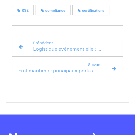
RSE
compliance
certifications
Précédent
Logistique événementielle : transport de matériel pour les XIII Jeux africains
Suivant
Fret maritime : principaux ports à conteneurs mondiaux