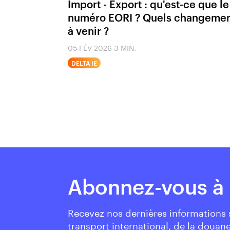
Import - Export : qu'est-ce que le
numéro EORI ? Quels changeme
à venir ?
05 FÉV 2026
3 MIN.
DELTA IE
Abonnez-vous à 
Recevez nos dernières informations
transport international, de la douane