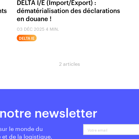
DELTA I/E (Import/Export) :
nts
dématérialisation des déclarations
en douane !
03 DÉC 2025
4 MIN.
DELTA IE
2 articles
notre newsletter
 sur le monde du
Votre email
 et de la logistique.