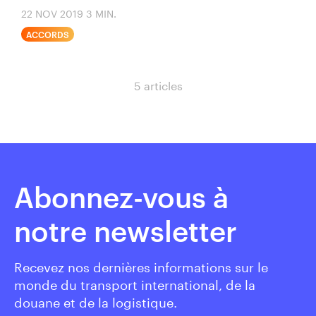
22 NOV 2019
3 MIN.
ACCORDS
5 articles
Abonnez-vous à
notre newsletter
Recevez nos dernières informations sur le
monde du transport international, de la
douane et de la logistique.