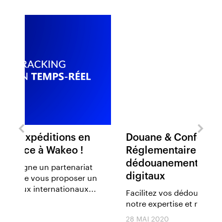
Douane & Conformité
Port
Réglementaire : facilitez vos
pil
dédouanements avec nos outils
en 1
digitaux
n
Port
.
tabl
Facilitez vos dédouanements grâce à
notre expertise et nos outils digitaux...
29 J
28 MAI 2020