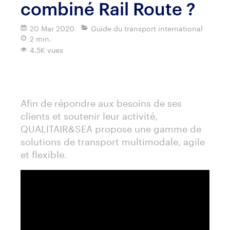
combiné Rail Route ?
20 Mar 2020
Guide du transport international
2 min.
4.5K vues
Imprimer
Afin de répondre aux besoins de ses
clients et soutenir leur activité,
QUALITAIR&SEA propose une gamme de
solutions de transport multimodale, agile
et flexible.