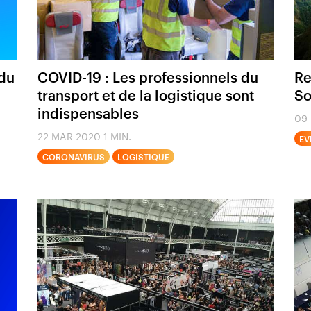
 du
COVID-19 : Les professionnels du
Re
transport et de la logistique sont
So
indispensables
09
22 MAR 2020
1 MIN.
EV
CORONAVIRUS
LOGISTIQUE