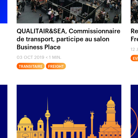
QUALITAIR&SEA, Commissionnaire
Re
de transport, participe au salon
Fr
Business Place
12 
03 OCT 2019
< 1 MIN.
EV
TRANSITAIRE
FREIGHT