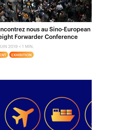
ncontrez nous au Sino-European
eight Forwarder Conference
JUIN 2019
< 1 MIN.
ENT
EXHIBITION