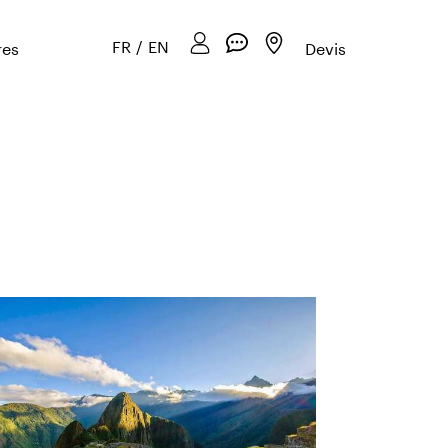
FR
/
EN
res
Devis