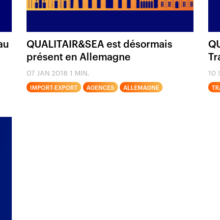
au
QUALITAIR&SEA est désormais
QU
présent en Allemagne
Tr
07 JAN 2018
1 MIN.
10 
IMPORT-EXPORT
AGENCES
ALLEMAGNE
TR