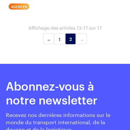
AGENCES
Affichage des articles 13-17 sur 17
1
2
Abonnez-vous à
notre newsletter
Recevez nos dernières informations sur le
monde du transport international, de la
douane et de la logistique.