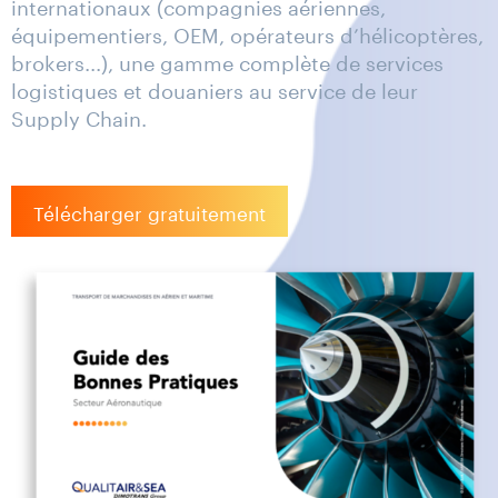
internationaux (compagnies aériennes,
équipementiers, OEM, opérateurs d’hélicoptères,
brokers...), une gamme complète de services
logistiques et douaniers au service de leur
Supply Chain.
Télécharger gratuitement